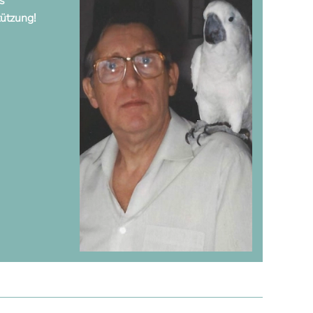
s
tützung!