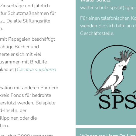
Walter Schulz
Zinserträge und jährlich
walter.schulz.sps(at)zgap
 für Schutzmaßnahmen für
Für einen telefonischen K
t. Da alle Stiftungsräte
wenden Sie sich bitte an 
n.
Geschäftsstelle.
 mit Papageien beschäftigt
ählige Bücher und
rte er sich mit viel
zusammen mit BirdLife
akadus (
Cacatua sulphurea
eration mit anderen Partnern
reis Fonds für bedrohte
erstützt werden. Beispiele
d-Inseln, der
ilippinen oder die
lien.