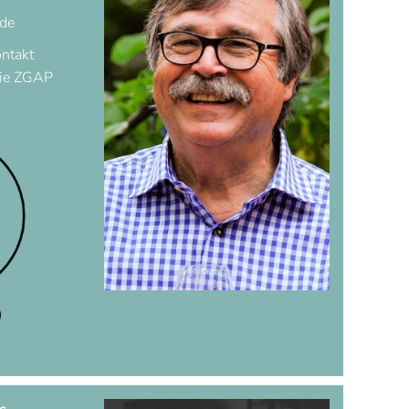
.de
ontakt
die ZGAP