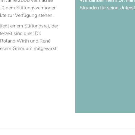
Wir danken Herrn Dr. Han
 im Jahre 2008 vermachte
Strunden für seine Unters
2010 dem Stiftungsvermögen
kte zur Verfügung stehen.
egt einem Stiftungsrat, der
rzeit sind dies: Dr.
z, Roland Wirth und René
diesem Gremium mitgewirkt.