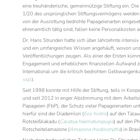
eine treuhänderische, gemeinnützige Stiftung ein. Die 
1/20 des ursprünglichen Stiftungsvermögens werden
von der Ausrottung bedrohte Papageienarten eingesetz
ehrenamtlich tätig sind, fallen keine Personalkosten a
Dr. Hans Strunden hatte sich über Jahrzehnte intensiv
und ein umfangreiches Wissen angehäuft, wovon unz
Veröffentlichungen zeugen. Als einer der Ersten kümme
Engagement und erheblichem finanziellen Aufwand 
International um die kritisch bedrohten Gelbwangenk
ssp.
).
Seit 1998 konnte mit Hilfe der Stiftung, teils in Koop
und seit 2012 in enger Abstimmung mit dem Arbeitsk
Papageien (FbP), der Schutz vieler Papageienarten unt
hierfür sind der Diademlori (
Eos histrio
) auf den Talau
Rotsteißkakadu (
Cacatua haematuropygia
) auf den Ph
Rotscheitelamazone (
Amazona rhodocorytha
) in Brasi