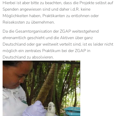
Hierbei ist aber bitte zu beachten, dass die Projekte selbst auf
Spenden angewiesen sind und daher i.d.R. keine
Möglichkeiten haben, Praktikanten zu entlohnen oder
Reisekosten zu übernehmen.
Da die Gesamtorganisation der ZGAP weitestgehend
ehrenamtlich geschieht und die Aktiven über ganz
Deutschland oder gar weltweit verteilt sind, ist es leider nicht
möglich ein zentrales Praktikum bei der ZGAP in
Deutschland zu absolvieren.