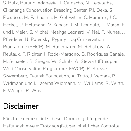
S. Bulk, Burung Indonesia, T. Camacho, N. Cegalerba,
Cikananga Conservation Breeding Center, P.J. Deka, S.
Escudero, M. Farhadinia, H. Gollwitzer, C. Hammer, J-O.
Heckel, U. Hellmann, V. Kanaan, J-M. Lernould, T. Maran, E.
und I. Meier, S. Michel, Neahga Leonard, V. Nel, F. Nunes, J.
Pfleiderer, N. Potensky, Pygmy Hog Conservation
Programme (PHCP), M. Rademaker, M. Rehakova, A.
Reulaux, F. Richter, J. Rode-Margono, G. Rodrigues Canale,
M. Schaefer, B. Siregar, W. Schulz, A. Stewart (Ethiopian
Wolf Conservation Programme, EWCP), R. Strewe, J.
Szwemberg, Talarak Foundation, A. Tritto, J. Vergara, P.
Widmann und I. Lacerna Widmann, M. Williams, R. Wirth,
E. Wungo, R. Wüst
Disclaimer
Für alle externen Links dieser Domain gilt folgender
Haftungshinweis: Trotz sorgfältiger inhaltlicher Kontrolle