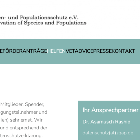
E
FÖRDERANTRÄGE
HELFEN
VETADVICE
PRESSE
KONTAKT
Mitglieder, Spender,
Ihr Ansprechpartner
Tagungsteilnehmer und
en) sehr ernst. Wir
Dr. Asarnusch Rashid
 und entsprechend der
datenschutz(at)zgap.de
tenschutzerklärung.