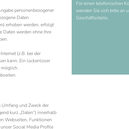
Für einen telefonischen K
 Angabe personenbezogener
wenden Sie sich bitte an 
bezogene Daten
Geschäftsstelle.
n) erhoben werden, erfolgt
ese Daten werden ohne Ihre
ben.
nternet (z.B. bei der
en kann. Ein lückenloser
t möglich.
ebseiten.
den Umfang und Zweck der
end kurz „Daten“) innerhalb
en Webseiten, Funktionen
 unser Social Media Profile