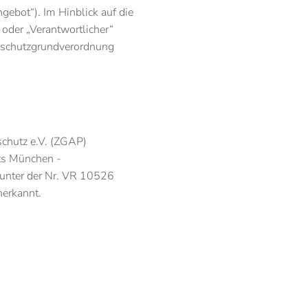
ebot“). Im Hinblick auf die
 oder „Verantwortlicher“
enschutzgrundverordnung
schutz e.V. (ZGAP)
hts München -
 unter der Nr. VR 10526
nerkannt.