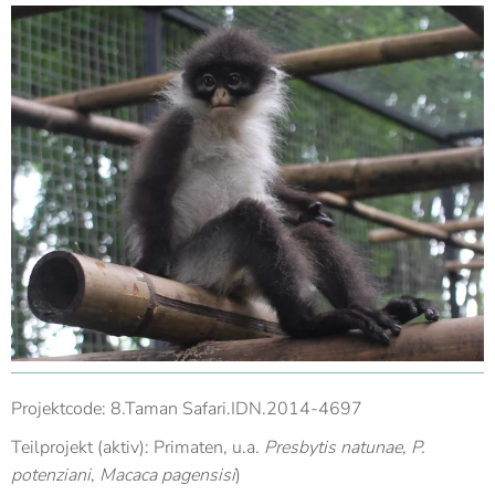
Projektcode: 8.Taman Safari.IDN.2014-4697
Teilprojekt (aktiv): Primaten, u.a.
Presbytis natunae
,
P.
potenziani
,
Macaca pagensisi
)